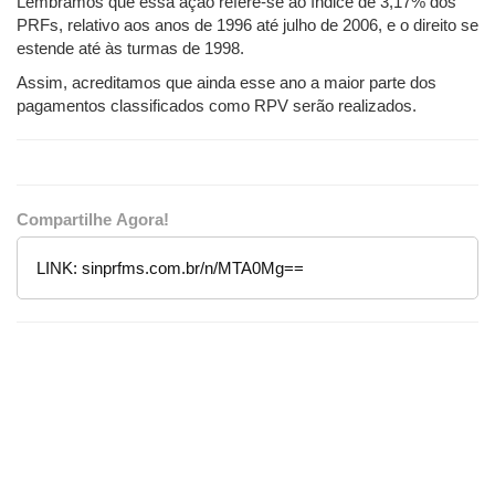
Lembramos que essa ação refere-se ao índice de 3,17% dos
PRFs, relativo aos anos de 1996 até julho de 2006, e o direito se
estende até às turmas de 1998.
Assim, acreditamos que ainda esse ano a maior parte dos
pagamentos classificados como RPV serão realizados.
Compartilhe Agora!
LINK:
sinprfms.com.br/n/MTA0Mg==