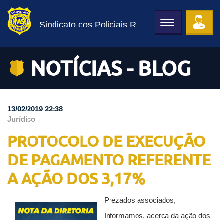
Sindicato dos Policiais Rodoviários Federais
Toggle
navigation
NOTÍCIAS - BLOG
13/02/2019 22:38
Jurídico
PROTOCOLO DE EXECUÇÃO
DE PAGAMENTO REFERENTE
A AÇÃO DOS 3,17%
Prezados associados,
Informamos, acerca da ação dos