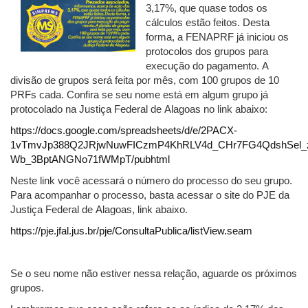
3,17%, que quase todos os
cálculos estão feitos. Desta
forma, a FENAPRF já iniciou os
protocolos dos grupos para
execução do pagamento. A
divisão de grupos será feita por mês, com 100 grupos de 10
PRFs cada. Confira se seu nome está em algum grupo já
protocolado na Justiça Federal de Alagoas no link abaixo:
https://docs.google.com/spreadsheets/d/e/2PACX-
1vTmvJp388Q2JRjwNuwFICzmP4KhRLV4d_CHr7FG4QdshSel_z
Wb_3BptANGNo71fWMpT/pubhtml
Neste link você acessará o número do processo do seu grupo.
Para acompanhar o processo, basta acessar o site do PJE da
Justiça Federal de Alagoas, link abaixo.
https://pje.jfal.jus.br/pje/ConsultaPublica/listView.seam
Se o seu nome não estiver nessa relação, aguarde os próximos
grupos.