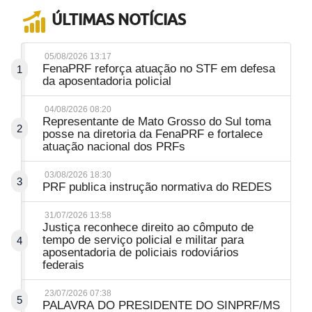
ÚLTIMAS NOTÍCIAS
05/08/2026 13:17
FenaPRF reforça atuação no STF em defesa
1
da aposentadoria policial
04/08/2026 08:20
Representante de Mato Grosso do Sul toma
2
posse na diretoria da FenaPRF e fortalece
atuação nacional dos PRFs
03/08/2026 18:30
3
PRF publica instrução normativa do REDES
31/07/2026 13:58
Justiça reconhece direito ao cômputo de
tempo de serviço policial e militar para
4
aposentadoria de policiais rodoviários
federais
23/07/2026 07:38
5
PALAVRA DO PRESIDENTE DO SINPRF/MS