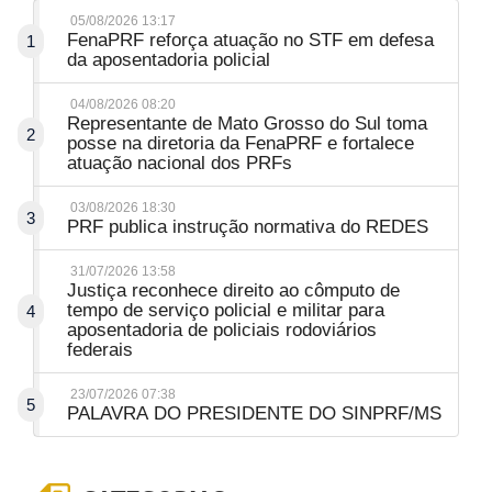
05/08/2026 13:17
FenaPRF reforça atuação no STF em defesa
1
da aposentadoria policial
04/08/2026 08:20
Representante de Mato Grosso do Sul toma
2
posse na diretoria da FenaPRF e fortalece
atuação nacional dos PRFs
03/08/2026 18:30
3
PRF publica instrução normativa do REDES
31/07/2026 13:58
Justiça reconhece direito ao cômputo de
tempo de serviço policial e militar para
4
aposentadoria de policiais rodoviários
federais
23/07/2026 07:38
5
PALAVRA DO PRESIDENTE DO SINPRF/MS