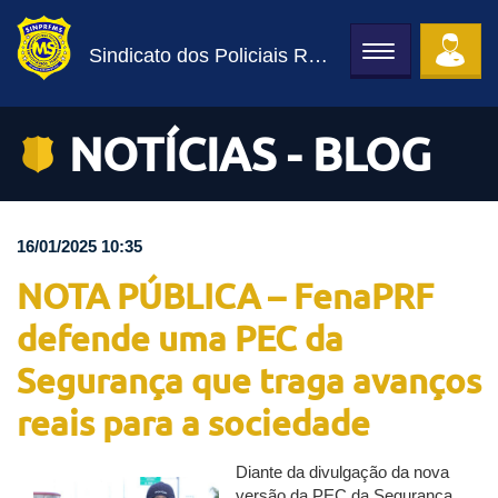
Sindicato dos Policiais Rodoviários Federais
Toggle
navigation
NOTÍCIAS - BLOG
16/01/2025 10:35
NOTA PÚBLICA – FenaPRF
defende uma PEC da
Segurança que traga avanços
reais para a sociedade
Diante da divulgação da nova
versão da PEC da Segurança