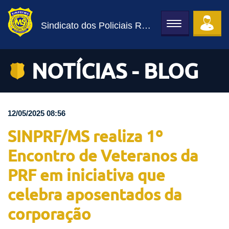
Sindicato dos Policiais Rodoviários Federais
Toggle
navigation
NOTÍCIAS - BLOG
12/05/2025 08:56
SINPRF/MS realiza 1º
Encontro de Veteranos da
PRF em iniciativa que
celebra aposentados da
corporação