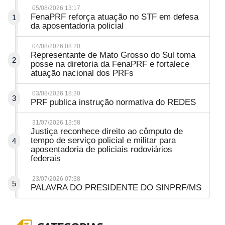
05/08/2026 13:17
FenaPRF reforça atuação no STF em defesa
1
da aposentadoria policial
04/08/2026 08:20
Representante de Mato Grosso do Sul toma
2
posse na diretoria da FenaPRF e fortalece
atuação nacional dos PRFs
03/08/2026 18:30
3
PRF publica instrução normativa do REDES
31/07/2026 13:58
Justiça reconhece direito ao cômputo de
tempo de serviço policial e militar para
4
aposentadoria de policiais rodoviários
federais
23/07/2026 07:38
5
PALAVRA DO PRESIDENTE DO SINPRF/MS