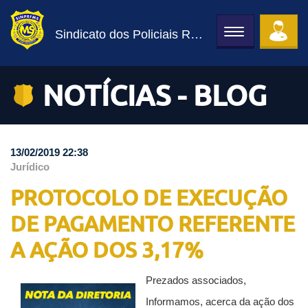
Sindicato dos Policiais Rodoviários Federais
Toggle
navigation
NOTÍCIAS - BLOG
13/02/2019 22:38
Jurídico
PROTOCOLO DE EXECUÇÃO
DE PAGAMENTO REFERENTE
A AÇÃO DOS 3,17%
Prezados associados,
Informamos, acerca da ação dos